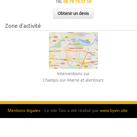
Tél.
06 78 10 23 59
Obtenir un devis
Zone d'activité
Interventions sur
Champs-sur-Marne et alentours
Mentions légales
- Le site Taxi a été réalisé par
www.byen.site